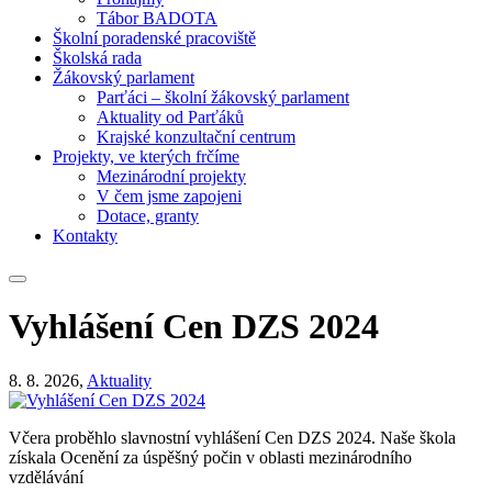
Tábor BADOTA
Školní poradenské pracoviště
Školská rada
Žákovský parlament
Parťáci – školní žákovský parlament
Aktuality od Parťáků
Krajské konzultační centrum
Projekty, ve kterých frčíme
Mezinárodní projekty
V čem jsme zapojeni
Dotace, granty
Kontakty
Vyhlášení Cen DZS 2024
8. 8. 2026,
Aktuality
Včera proběhlo slavnostní vyhlášení Cen DZS 2024. Naše škola
získala Ocenění za úspěšný počin v oblasti mezinárodního
vzdělávání