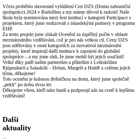
Včera proběhlo slavnostní vyhlášení Cen DZS (Domu zahraniční
spolupráce) 2024 v Rudolfinu a my máme důvod k radosti! Naše
škola byla nominována mezi šest institucí v kategorii Participace s
projektem, který jsme realizovali s islandskými partnery v programu
EHP.
Za tento projekt jsme získali Ocenění za úspěšný počin v oblasti
mezinárodního vzdělávání, což je pro nás velkou ctí. Ceny DZS
jsou udělovány v osmi kategoriích za inovativní mezinárodní
projekty, které inspirují další instituce k zapojení do globální
spolupráce – a my jsme rádi, že jsme mohli být jejich součástí!
Velké díky patří našim partnerům a přátelům z Leikskólinn
Rjúpnahæð a Salaskóli – Hrönn, Margrét a Huldě a celému jejich
týmu, děkujeme!
Toto ocenění je krásnou třešničkou na dortu, který jsme společně
„pekli“ po dobu dvou let.
Děkujeme všem, kteří nám fandí a podporují nás na cestě k lepšímu
vzdělávání!
Další
aktuality