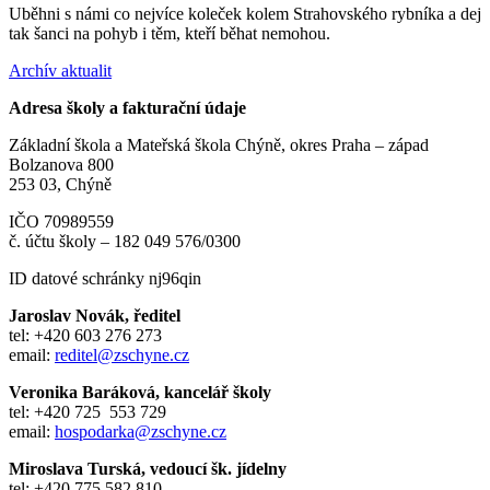
Uběhni s námi co nejvíce koleček kolem Strahovského rybníka a dej
tak šanci na pohyb i těm, kteří běhat nemohou.
Archív aktualit
Adresa školy a fakturační údaje
Základní škola a Mateřská škola Chýně, okres Praha – západ
Bolzanova 800
253 03, Chýně
IČO 70989559
č. účtu školy – 182 049 576/0300
ID datové schránky nj96qin
Jaroslav Novák, ředitel
tel: +420 603 276 273
email:
reditel@zschyne.cz
Veronika Baráková, kancelář školy
tel: +420 725 553 729
email:
hospodarka@zschyne.cz
Miroslava Turská, vedoucí šk. jídelny
tel: +420 775 582 810