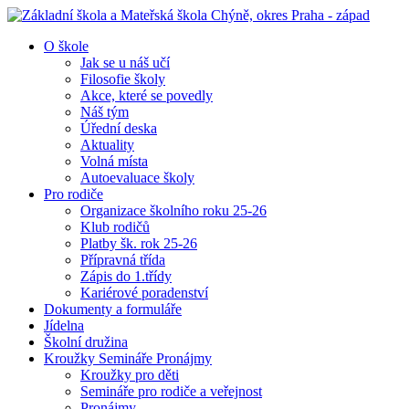
O škole
Jak se u náš učí
Filosofie školy
Akce, které se povedly
Náš tým
Úřední deska
Aktuality
Volná místa
Autoevaluace školy
Pro rodiče
Organizace školního roku 25-26
Klub rodičů
Platby šk. rok 25-26
Přípravná třída
Zápis do 1.třídy
Kariérové poradenství
Dokumenty a formuláře
Jídelna
Školní družina
Kroužky Semináře Pronájmy
Kroužky pro děti
Semináře pro rodiče a veřejnost
Pronájmy