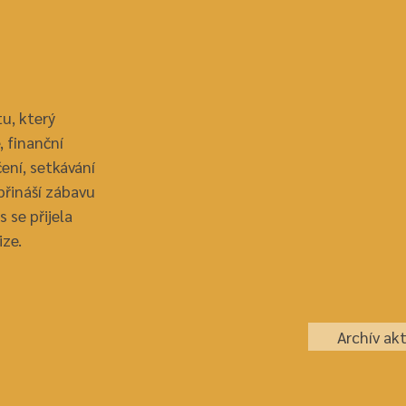
tu, který
, finanční
ení, setkávání
přináší zábavu
s se přijela
ize.
Archív akt