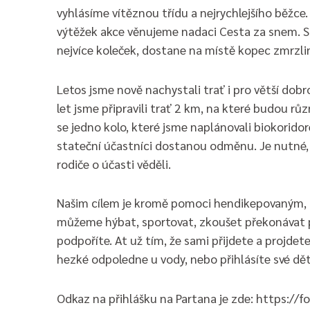
vyhlásíme vítěznou třídu a nejrychlejšího běžce
výtěžek akce věnujeme nadaci Cesta za snem. S
nejvíce koleček, dostane na místě kopec zmrzli
Letos jsme nově nachystali trať i pro větší dobr
let jsme připravili trať 2 km, na které budou růz
se jedno kolo, které jsme naplánovali biokorido
stateční účastníci dostanou odměnu. Je nutné, 
rodiče o účasti věděli.
Našim cílem je kromě pomoci hendikepovaným, ab
můžeme hýbat, sportovat, zkoušet překonávat p
podpoříte. At už tím, že sami přijdete a projdete
hezké odpoledne u vody, nebo přihlásíte své dět
Odkaz na přihlášku na Partana je zde: https:/