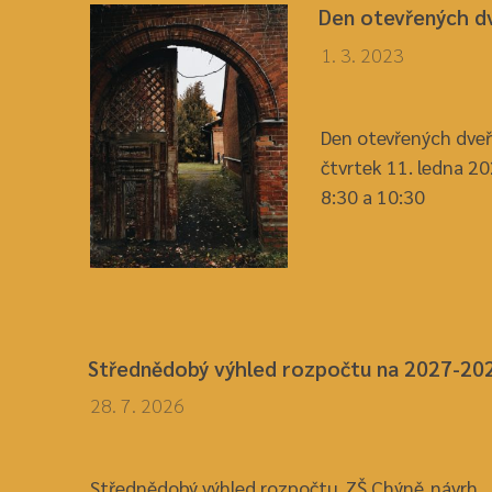
Den otevřených d
1. 3. 2023
Den otevřených dveř
čtvrtek 11. ledna 2
8:30 a 10:30
Střednědobý výhled rozpočtu na 2027-20
28. 7. 2026
Střednědobý výhled rozpočtu_ZŠ Chýně_návrh