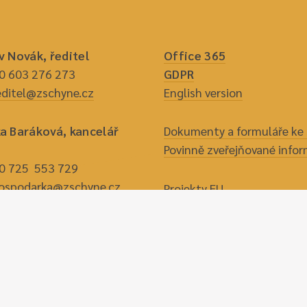
v Novák, ředitel
Office 365
20 603 276 273
GDPR
editel@zschyne.cz
English version
a Baráková, kancelář
Dokumenty a formuláře ke 
Povinně zveřejňované info
20 725 553 729
ospodarka@zschyne.cz
Projekty EU
va Turská, vedoucí šk.
Oznámení dle zákona o oc
oznamovatelů
20 775 582 810
miroslava@zschyne.cz