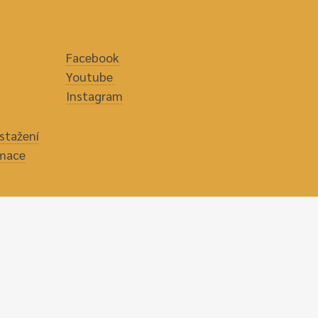
Facebook
Youtube
Instagram
stažení
rmace
hraně