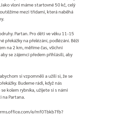
. Jako vloni máme startovné 50 kč, celý
outěžíme mezi třídami, která naběhá
ny.
odruhy. Partan. Pro děti ve věku 11-15
né překážky na přelézání, podlézání. Běží
rem na 2 km, měříme čas, všichni
aby se zájemci předem přihlásili, aby
ychom si vzpomněli a užili si, že se
řekážky. Budeme rádi, když nás
 se kolem rybníka, užijete si s námi
i na Partana.
/forms.office.com/e/mf0Tbkb7fb?