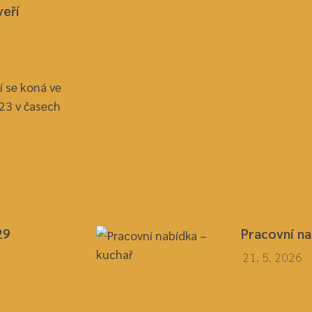
veří
í se koná ve
023 v časech
29
Pracovní na
21. 5. 2026