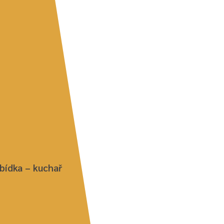
bídka – kuchař