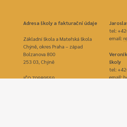
Adresa školy a fakturační údaje
Jarosla
tel: +4
email:
r
Základní škola a Mateřská škola
Chýně, okres Praha – západ
Bolzanova 800
Veronik
253 03, Chýně
školy
tel: +4
email:
h
IČO 70989559
č. účtu školy – 182 049 576/0300
Mirosla
jídelny
ID datové schránky nj96qin
tel: +4
email:
turska.