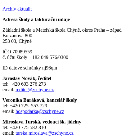
Archív aktualit
Adresa školy a fakturační údaje
Základní škola a Mateřská škola Chýně, okres Praha – západ
Bolzanova 800
253 03, Chýně
IČO 70989559
č. účtu školy – 182 049 576/0300
ID datové schránky nj96qin
Jaroslav Novák, ředitel
tel: +420 603 276 273
email:
reditel@zschyne.cz
Veronika Baráková, kancelář školy
tel: +420 725 553 729
email:
hospodarka@zschyne.cz
Miroslava Turská, vedoucí šk. jídelny
tel: +420 775 582 810
email:
turska.miroslava@zschyne.cz