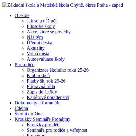
O škole
Jak se u náš učí
Filosofie školy
Akce, které se povedly
Náš tým
Úřední deska
Aktuality
Volná místa
Autoevaluace školy
Pro rodiče
Organizace školního roku 25-26
Klub rodičů
Platby šk. rok 25-26
Přípravná třída
Zápis do 1.třídy
Kariérové poradenství
Dokumenty a formuláře
Jídelna
Školní družina
Kroužky Semináře Pronájmy
Kroužky pro děti
Semináře pro rodiče a veřejnost
Pronájmy