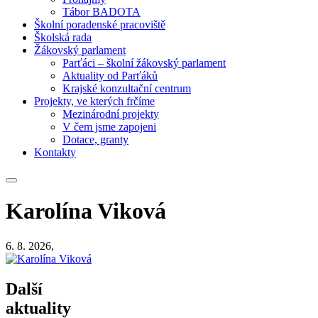
Tábor BADOTA
Školní poradenské pracoviště
Školská rada
Žákovský parlament
Parťáci – školní žákovský parlament
Aktuality od Parťáků
Krajské konzultační centrum
Projekty, ve kterých frčíme
Mezinárodní projekty
V čem jsme zapojeni
Dotace, granty
Kontakty
Karolína Viková
6. 8. 2026,
Další
aktuality