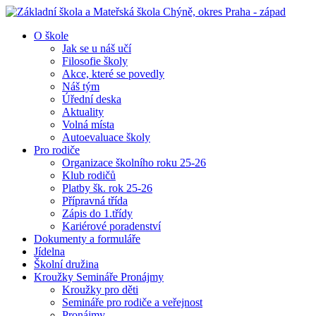
O škole
Jak se u náš učí
Filosofie školy
Akce, které se povedly
Náš tým
Úřední deska
Aktuality
Volná místa
Autoevaluace školy
Pro rodiče
Organizace školního roku 25-26
Klub rodičů
Platby šk. rok 25-26
Přípravná třída
Zápis do 1.třídy
Kariérové poradenství
Dokumenty a formuláře
Jídelna
Školní družina
Kroužky Semináře Pronájmy
Kroužky pro děti
Semináře pro rodiče a veřejnost
Pronájmy