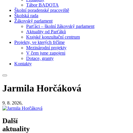
Tábor BADOTA
Školní poradenské pracoviště
Školská rada
Žákovský parlament
Parťáci – školní žákovský parlament
Aktuality od Parťáků
Krajské konzultační centrum
Projekty, ve kterých frčíme
Mezinárodní projekty
V čem jsme zapojeni
Dotace, granty
Kontakty
Jarmila Horčáková
9. 8. 2026,
Další
aktuality