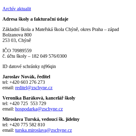
Archív aktualit
Adresa školy a fakturační údaje
Základní škola a Mateřská škola Chýně, okres Praha – západ
Bolzanova 800
253 03, Chýně
IČO 70989559
č. účtu školy – 182 049 576/0300
ID datové schránky nj96qin
Jaroslav Novák, ředitel
tel: +420 603 276 273
email:
reditel@zschyne.cz
Veronika Baráková, kancelář školy
tel: +420 725 553 729
email:
hospodarka@zschyne.cz
Miroslava Turská, vedoucí šk. jídelny
tel: +420 775 582 810
email:
turska.miroslava@zschyne.cz