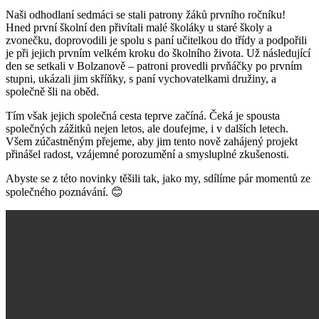
Naši odhodlaní sedmáci se stali patrony žáků prvního ročníku!
Hned první školní den přivítali malé školáky u staré školy a
zvonečku, doprovodili je spolu s paní učitelkou do třídy a podpořili
je při jejich prvním velkém kroku do školního života. Už následující
den se setkali v Bolzanově – patroni provedli prvňáčky po prvním
stupni, ukázali jim skříňky, s paní vychovatelkami družiny, a
společně šli na oběd.
Tím však jejich společná cesta teprve začíná. Čeká je spousta
společných zážitků nejen letos, ale doufejme, i v dalších letech.
Všem zúčastněným přejeme, aby jim tento nově zahájený projekt
přinášel radost, vzájemné porozumění a smysluplné zkušenosti.
Abyste se z této novinky těšili tak, jako my, sdílíme pár momentů ze
společného poznávání. 😊