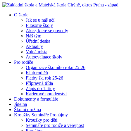
O škole
Jak se u náš učí
Filosofie školy
Akce, které se povedly
Náš tým
Úřední deska
Aktuality
Volná místa
Autoevaluace školy
Pro rodiče
Organizace školního roku 25-26
Klub rodičů
Platby šk. rok 25-26
Přípravná třída
Zápis do 1.třídy
Kariérové poradenství
Dokumenty a formuláře
Jídelna
Školní družina
Kroužky Semináře Pronájmy
Kroužky pro děti
Semináře pro rodiče a veřejnost
Pronájmy