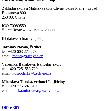
Základní škola a Mateřská škola Chýně, okres Praha – západ
Bolzanova 800
253 03, Chýně
IČO 70989559
č. účtu školy – 182 049 576/0300
ID datové schránky nj96qin
Jaroslav Novák, ředitel
tel: +420 603 276 273
email:
reditel@zschyne.cz
Veronika Baráková, kancelář školy
tel: +420 725 553 729
email:
hospodarka@zschyne.cz
Miroslava Turská, vedoucí šk. jídelny
tel: +420 775 582 810
email:
turska.miroslava@zschyne.cz
Office 365