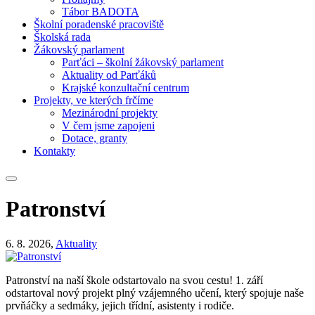
Tábor BADOTA
Školní poradenské pracoviště
Školská rada
Žákovský parlament
Parťáci – školní žákovský parlament
Aktuality od Parťáků
Krajské konzultační centrum
Projekty, ve kterých frčíme
Mezinárodní projekty
V čem jsme zapojeni
Dotace, granty
Kontakty
Patronství
6. 8. 2026,
Aktuality
Patronství na naší škole odstartovalo na svou cestu! 1. září
odstartoval nový projekt plný vzájemného učení, který spojuje naše
prvňáčky a sedmáky, jejich třídní, asistenty i rodiče.