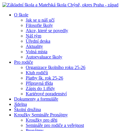
O škole
Jak se u náš učí
Filosofie školy
Akce, které se povedly
Náš tým
Úřední deska
Aktuality
Volná místa
Autoevaluace školy
Pro rodiče
Organizace školního roku 25-26
Klub rodičů
Platby šk. rok 25-26
Přípravná třída
Zápis do 1.třídy
Kariérové poradenství
Dokumenty a formuláře
Jídelna
Školní družina
Kroužky Semináře Pronájmy
Kroužky pro děti
Semináře pro rodiče a veřejnost
Pronájmy