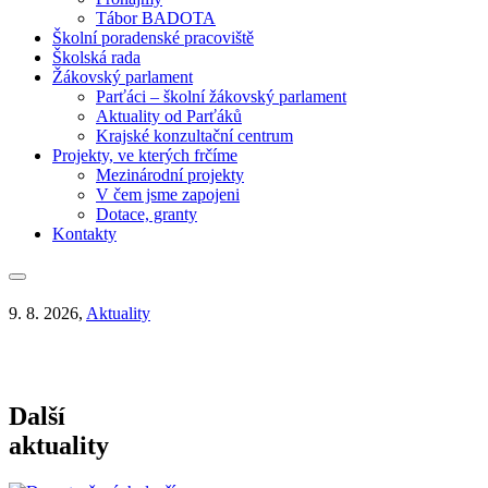
Tábor BADOTA
Školní poradenské pracoviště
Školská rada
Žákovský parlament
Parťáci – školní žákovský parlament
Aktuality od Parťáků
Krajské konzultační centrum
Projekty, ve kterých frčíme
Mezinárodní projekty
V čem jsme zapojeni
Dotace, granty
Kontakty
9. 8. 2026,
Aktuality
Další
aktuality