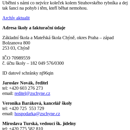
Uběhni s námi co nejvíce koleček kolem Strahovského rybníka a dej
tak šanci na pohyb i těm, kteří běhat nemohou.
Archív aktualit
Adresa školy a fakturační údaje
Základní škola a Mateřská škola Chýně, okres Praha – západ
Bolzanova 800
253 03, Chýně
IČO 70989559
č. účtu školy – 182 049 576/0300
ID datové schránky nj96qin
Jaroslav Novák, ředitel
tel: +420 603 276 273
email:
reditel@zschyne.cz
Veronika Baráková, kancelář školy
tel: +420 725 553 729
email:
hospodarka@zschyne.cz
Miroslava Turská, vedoucí šk. jídelny
tel: +420 775 582 810